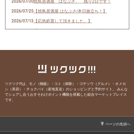
2026/07/30
焼鳥居酒屋 はなぶさ、 残り2日です！
2026/07/25
【焼鳥居酒屋 はなぶさ/本日旅立ち！】
2026/07/13
【応急処置して頂きました。】
2026/07/13
【焼鳥居酒屋はなぶさ トイレ？破損のため臨
時店休！】
2026/07/02
【焼鳥居酒屋 はなぶさ 7月のクーポン！】
2026/07/01
【お誕生日月、おめでとうございます！】
2026/06/14
【焼鳥居酒屋はなぶさ 雨の日キャンペーン❗️】
2026/06/09
【焼鳥居酒屋はなぶさ 最終日！】
ツクツク!!!は、モノ（物販）・コト（体験）・ゴチソウ（グルメ）・オメカ
2026/06/07
【焼鳥居酒屋はなぶさ あと3日‼️】
シ（美容）・チョクバイ（産地直送）のショッピングと予約サイト。
みんな
でシェアし合うおすそわけポイント機能を搭載した総合マーケットプレイス
2026/06/04
【焼鳥居酒屋はなぶさ 11周年祭！！】
です。
2026/06/02
【焼鳥居酒屋はなぶさ 6月にお誕生日を迎え
る方へ！】
2026/06/01
【焼鳥居酒屋 はなぶさ 6月のクーポン！】
2026/05/10
【ゲリラ企画！はなぶさ！】