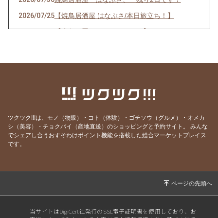
2026/07/25
【焼鳥居酒屋 はなぶさ/本日旅立ち！】
2026/07/13
【応急処置して頂きました。】
2026/07/13
【焼鳥居酒屋はなぶさ トイレ？破損のため臨
時店休！】
2026/07/02
【焼鳥居酒屋 はなぶさ 7月のクーポン！】
2026/07/01
【お誕生日月、おめでとうございます！】
2026/06/14
【焼鳥居酒屋はなぶさ 雨の日キャンペーン❗️】
ツクツク!!!は、モノ（物販）・コト（体験）・ゴチソウ（グルメ）・オメカ
2026/06/09
【焼鳥居酒屋はなぶさ 最終日！】
シ（美容）・チョクバイ（産地直送）のショッピングと予約サイト。
みんな
でシェアし合うおすそわけポイント機能を搭載した総合マーケットプレイス
2026/06/07
【焼鳥居酒屋はなぶさ あと3日‼️】
です。
2026/06/04
【焼鳥居酒屋はなぶさ 11周年祭！！】
2026/06/02
【焼鳥居酒屋はなぶさ 6月にお誕生日を迎え
る方へ！】
2026/06/01
【焼鳥居酒屋 はなぶさ 6月のクーポン！】
当サイトはDigiCert社発行のSSL電子証明書を使用しており、お
2026/05/10
【ゲリラ企画！はなぶさ！】