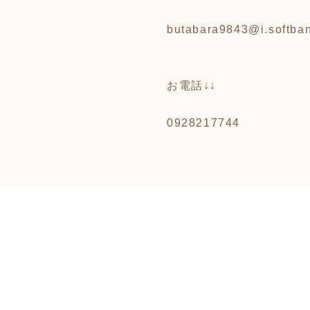
butabara9843@i.softban
お電話↓↓
0928217744