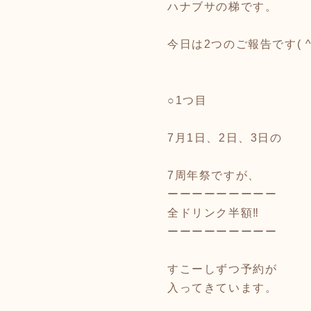
ハナブサの梯です。
今日は2つのご報告です( ^ω
○1つ目
7月1日、2日、3日の
7周年祭ですが、
ーーーーーーーーー
全ドリンク半額‼️
ーーーーーーーーー
すこーしずつ予約が
入ってきています。