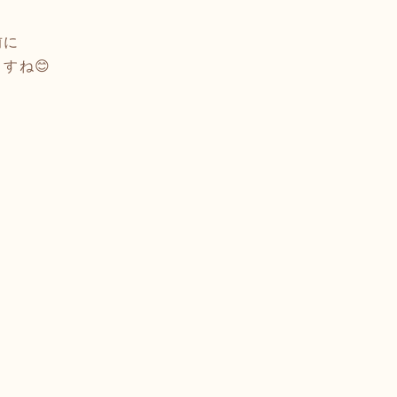
前に
すね😊
／
。