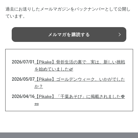
過去にお送りしたメールマガジンをバックナンバーとして公開し
ています。
メルマガを購読する
2026/07/01
【Pikake】骨折生活の裏で…実は、新しい挑戦
を始めていました🌿
2026/05/07
【Pikake】ゴールデンウィーク、いかがでした
か？
2026/04/16
【Pikake】「千葉あそび」に掲載されました🍓
🥜
2026/03/27
【Pikake】植物もスイッチが入る季節に🌿
2026/01/24
【Pikake】鹿児島で出会った、やさしい香りの
話