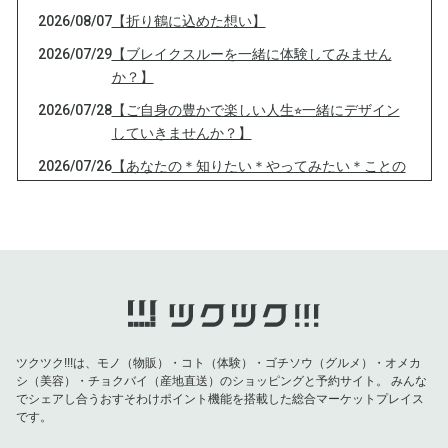
2026/08/07
【折り鶴に込めた想い】
2026/07/29
【ブレイクスルーを一緒に体験してみません
か？】
2026/07/28
【ご自身の豊かで楽しい人生⭐︎一緒にデザイン
していきませんか？】
2026/07/26
【あなたの＊知りたい＊やってみたい＊ことの
きっかけつくります♡】
2026/07/24
【【80代日本人女性のほぼ100%が発症する病
とは】
2026/07/22
【夏こそ！今の時期〇〇食べるとビタミンC摂
取が劇的に増えます】
2026/07/18
【最強の！願いの叶え方】
ツクツク!!!は、モノ（物販）・コト（体験）・ゴチソウ（グルメ）・オメカ
2026/07/14
【あなたが心から守りたいものは？】
シ（美容）・チョクバイ（産地直送）のショッピングと予約サイト。
みんな
でシェアし合うおすそわけポイント機能を搭載した総合マーケットプレイス
2026/07/13
【心から安心出来る、自分の本当の居場所】
です。
2026/07/10
【驚愕の生成AIでました！】