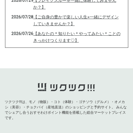
2026/07/29
【ブレイクスルーを一緒に体験してみません
か？】
2026/07/28
【ご自身の豊かで楽しい人生⭐︎一緒にデザイン
していきませんか？】
2026/07/26
【あなたの＊知りたい＊やってみたい＊ことの
きっかけつくります♡】
2026/07/24
【【80代日本人女性のほぼ100%が発症する病
とは】
2026/07/22
【夏こそ！今の時期〇〇食べるとビタミンC摂
取が劇的に増えます】
2026/07/18
【最強の！願いの叶え方】
2026/07/14
【あなたが心から守りたいものは？】
ツクツク!!!は、モノ（物販）・コト（体験）・ゴチソウ（グルメ）・オメカ
2026/07/13
【心から安心出来る、自分の本当の居場所】
シ（美容）・チョクバイ（産地直送）のショッピングと予約サイト。
みんな
でシェアし合うおすそわけポイント機能を搭載した総合マーケットプレイス
2026/07/10
【驚愕の生成AIでました！】
です。
2026/07/08
【７月８日七転び八起き】
2026/06/30
【6/30のタイミング活用法】