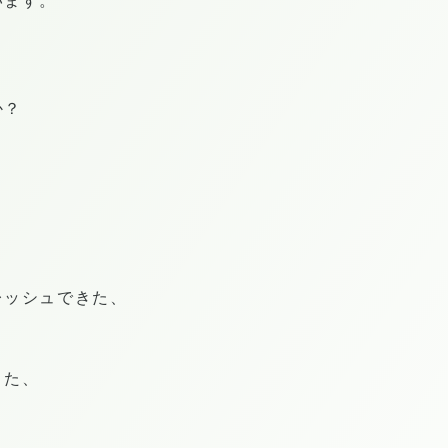
います。
か？
レッシュできた、
きた、