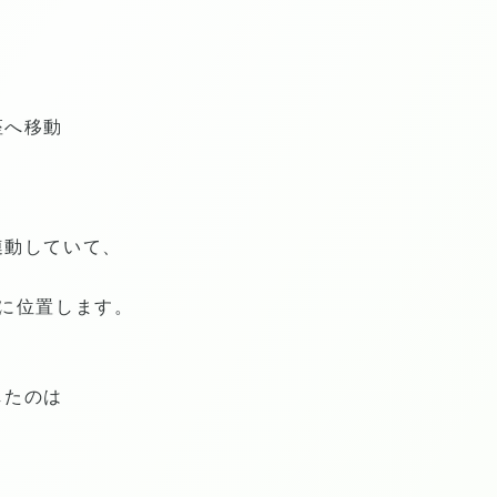
座へ移動
連動していて、
に位置します。
したのは