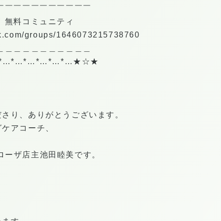
￣￣￣￣￣￣￣￣￣￣￣
 無料コミュニティ
ok.com/groups/1646073215738760
＿＿＿＿＿＿＿＿＿＿＿
*…*…*…*…*…*…★☆★
ださり、ありがとうございます。
グケアコーチ、
ータローザ店主池田睦美です。