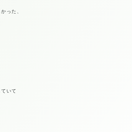
しかった、
していて
。