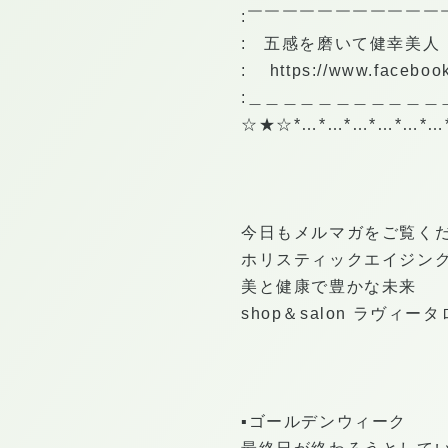
:￣￣￣￣￣￣￣￣￣￣￣
: 五感を磨いて健幸美人
:
https://www.facebo
:＿＿＿＿＿＿＿＿＿＿＿
☆★☆*…*…*…*…*…*…
今日もメルマガをご覧く
ホリスティックエイジン
美と健康で豊かな未来
shop＆salon ラヴィ
▪️ゴールデンウィーク