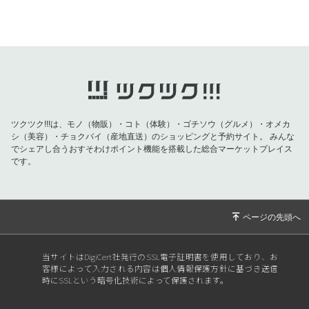
きっかけつくります♡】
2026/07/24
【【80代日本人女性のほぼ100%が発症する病
とは】
2026/07/22
【夏こそ！今の時期〇〇食べるとビタミンC摂
取が劇的に増えます】
2026/07/18
【最強の！願いの叶え方】
ツクツク!!!は、モノ（物販）・コト（体験）・ゴチソウ（グルメ）・オメカ
2026/07/14
【あなたが心から守りたいものは？】
シ（美容）・チョクバイ（産地直送）のショッピングと予約サイト。
みんな
でシェアし合うおすそわけポイント機能を搭載した総合マーケットプレイス
2026/07/13
【心から安心出来る、自分の本当の居場所】
です。
2026/07/10
【驚愕の生成AIでました！】
2026/07/08
【７月８日七転び八起き】
2026/06/30
【6/30のタイミング活用法】
2026/06/28
【同じ目的意識を持つ人同士の壮大なエネルギ
当サイトはDigiCert社発行のSSL電子証明書を使用しており、お
ー】
客様によって入力される内容は個人情報保護方針に基づき送信
時にSSLという暗号化技術によって保護されます。
2026/06/15
【あなたの想いや感情を視覚化】
2026/06/11
【女性ホルモンを整える安心安全な方法】