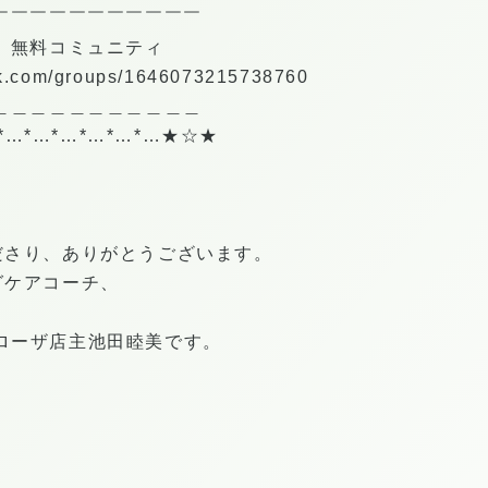
￣￣￣￣￣￣￣￣￣￣￣
 無料コミュニティ
ok.com/groups/1646073215738760
＿＿＿＿＿＿＿＿＿＿＿
*…*…*…*…*…*…★☆★
ださり、ありがとうございます。
グケアコーチ、
ータローザ店主池田睦美です。