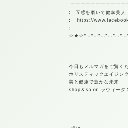
:￣￣￣￣￣￣￣￣￣￣￣
: 五感を磨いて健幸美人
:
https://www.facebo
:＿＿＿＿＿＿＿＿＿＿＿
☆★☆*…*…*…*…*…*…
今日もメルマガをご覧く
ホリスティックエイジン
美と健康で豊かな未来
shop＆salon ラヴィ