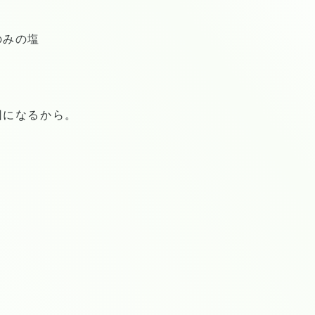
のみの塩
と
因になるから。