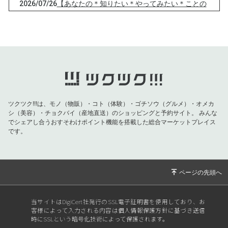
2026/07/26
【あなたの＊知りたい＊やってみたい＊ことの
きっかけつくります♡】
2026/07/24
【【80代日本人女性のほぼ100%が発症する病
とは】
2026/07/22
【夏こそ！今の時期〇〇食べるとビタミンC摂
取が劇的に増えます】
2026/07/18
【最強の！願いの叶え方】
ツクツク!!!は、モノ（物販）・コト（体験）・ゴチソウ（グルメ）・オメカ
2026/07/14
【あなたが心から守りたいものは？】
シ（美容）・チョクバイ（産地直送）のショッピングと予約サイト。
みんな
でシェアし合うおすそわけポイント機能を搭載した総合マーケットプレイス
2026/07/13
【心から安心出来る、自分の本当の居場所】
です。
2026/07/10
【驚愕の生成AIでました！】
2026/07/08
【７月８日七転び八起き】
2026/06/30
【6/30のタイミング活用法】
2026/06/28
【同じ目的意識を持つ人同士の壮大なエネルギ
当サイトはDigiCert社発行のSSL電子証明書を使用しており、お
ー】
客様によって入力される内容は個人情報保護方針に基づき送信
時にSSLという暗号化技術によって保護されます。
2026/06/15
【あなたの想いや感情を視覚化】