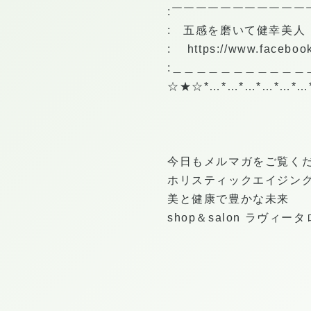
:￣￣￣￣￣￣￣￣￣￣￣
: 五感を磨いて健幸美人
:
https://www.facebo
:＿＿＿＿＿＿＿＿＿＿＿
☆★☆*…*…*…*…*…*…
今日もメルマガをご覧く
ホリスティックエイジン
美と健康で豊かな未来
shop＆salon ラヴィ