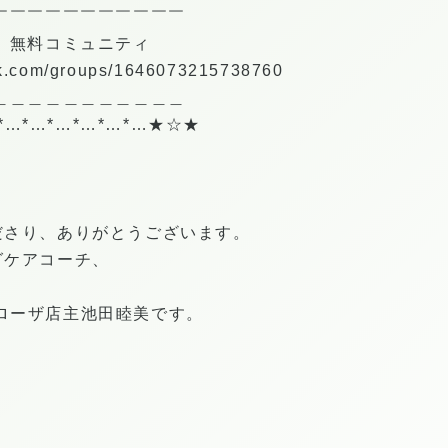
￣￣￣￣￣￣￣￣￣￣￣
 無料コミュニティ
ok.com/groups/1646073215738760
＿＿＿＿＿＿＿＿＿＿＿
*…*…*…*…*…*…★☆★
ださり、ありがとうございます。
グケアコーチ、
ータローザ店主池田睦美です。