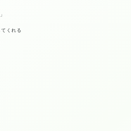
)」
してくれる
く