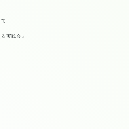
して
える実践会』
！