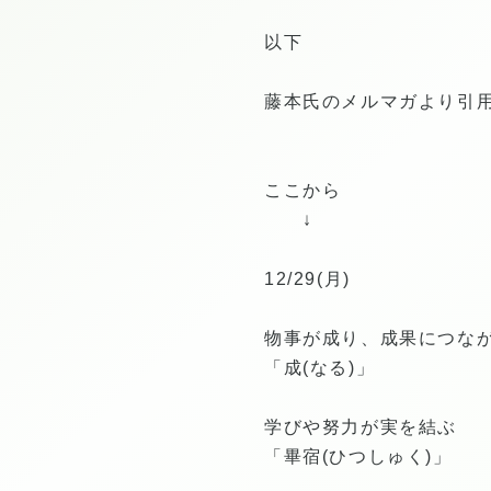
以下
藤本氏のメルマガより引
ここから
↓
12/29(月)
物事が成り、成果につな
「成(なる)」
学びや努力が実を結ぶ
「畢宿(ひつしゅく)」