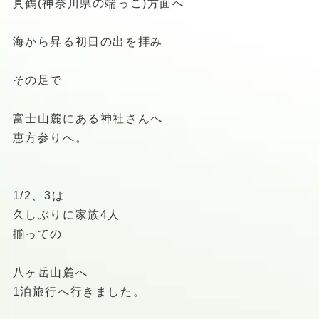
真鶴(神奈川県の端っこ)方面へ
海から昇る初日の出を拝み
その足で
富士山麓にある神社さんへ
恵方参りへ。
1/2、3は
久しぶりに家族4人
揃っての
八ヶ岳山麓へ
1泊旅行へ行きました。