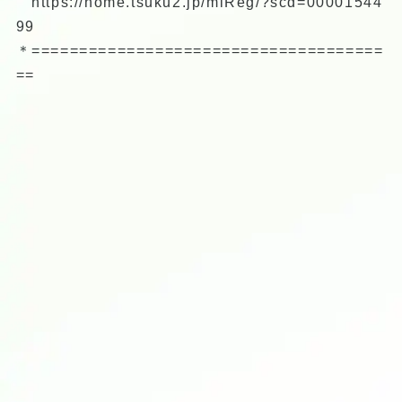
https://home.tsuku2.jp/mlReg/?scd=00001544
99
＊=====================================
==