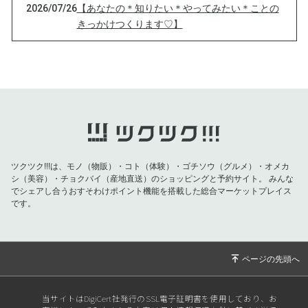
2026/07/26
【あなたの＊知りたい＊やってみたい＊ことの
きっかけつくります♡】
2026/07/24
【【80代日本人女性のほぼ100%が発症する病
とは】
2026/07/22
【夏こそ！今の時期〇〇食べるとビタミンC摂
取が劇的に増えます】
2026/07/18
【最強の！願いの叶え方】
2026/07/14
【あなたが心から守りたいものは？】
ツクツク!!!は、モノ（物販）・コト（体験）・ゴチソウ（グルメ）・オメカ
2026/07/13
【心から安心出来る、自分の本当の居場所】
シ（美容）・チョクバイ（産地直送）のショッピングと予約サイト。
みんな
でシェアし合うおすそわけポイント機能を搭載した総合マーケットプレイス
2026/07/10
【驚愕の生成AIでました！】
です。
2026/07/08
【７月８日七転び八起き】
2026/06/30
【6/30のタイミング活用法】
2026/06/28
【同じ目的意識を持つ人同士の壮大なエネルギ
ー】
当サイトはDigiCert社発行のSSL電子証明書を使用しており、お
2026/06/15
【あなたの想いや感情を視覚化】