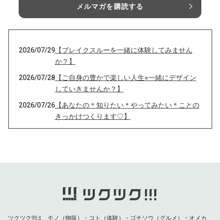
メルマガを購読する
2026/07/29
【ブレイクスルーを一緒に体験してみません
か？】
2026/07/28
【ご自身の豊かで楽しい人生⭐︎一緒にデザイン
していきませんか？】
2026/07/26
【あなたの＊知りたい＊やってみたい＊ことの
きっかけつくります♡】
2026/07/24
【【80代日本人女性のほぼ100%が発症する病
とは】
2026/07/22
【夏こそ！今の時期〇〇食べるとビタミンC摂
取が劇的に増えます】
2026/07/18
【最強の！願いの叶え方】
2026/07/14
【あなたが心から守りたいものは？】
ツクツク!!!は、モノ（物販）・コト（体験）・ゴチソウ（グルメ）・オメカ