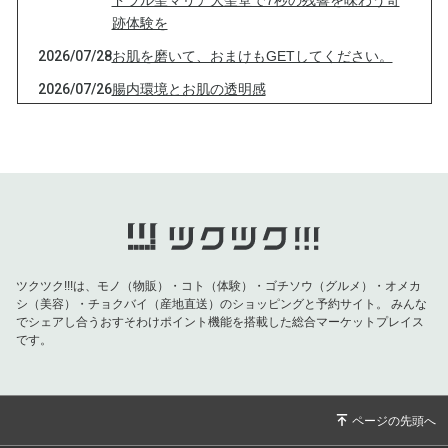
ドラル聖マリア大聖堂で7秒の残響を味わう奇
跡体験を
2026/07/28
お肌を磨いて、おまけもGETしてください。
2026/07/26
腸内環境とお肌の透明感
2026/07/13
お顔の産毛、気になりませんか？
2026/07/10
紫外線が気になる季節！実は精油にも「肌を守
る力」の差があります
2026/07/05
20年以上愛用している最強ローションとは？
2026/07/04
顔の産毛が顔の印象をかえる
2026/06/24
鉄板ローション作成＆ １１１名さまがお申し
ツクツク!!!は、モノ（物販）・コト（体験）・ゴチソウ（グルメ）・オメカ
込みの人気セミナー。いよいよ今夜20時からで
シ（美容）・チョクバイ（産地直送）のショッピングと予約サイト。
みんな
でシェアし合うおすそわけポイント機能を搭載した総合マーケットプレイス
す
です。
2026/06/19
夏の救世主で ダイエットも美肌も叶えよう
2026/06/15
お肌にまつわる ちょっと驚く豆知識。お手持
ちのスキンケアアイテムを最高ツールに変える
方法