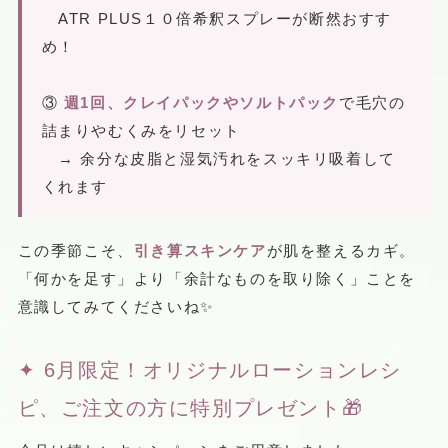
ATR PLUS１０倍希釈スプレーが断然おすす
め！
③
週1回、クレイパックやソルトパック
で毛穴の
詰まりやむくみをリセット
→ 余分な皮脂と湿気汚れをスッキリ吸着して
くれます
この季節こそ、
引き算スキンケア
が肌を整えるカギ。
「何かを足す」より「余計なものを取り除く」ことを
意識してみてくださいね✨
✦ 6月限定！オリジナルローションレシ
ピ、ご注文の方に特別プレゼント🎁