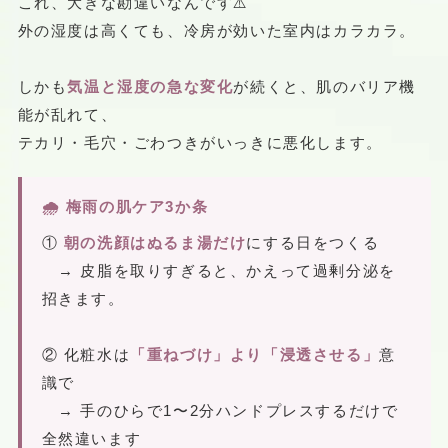
これ、大きな勘違いなんです⚠️
外の湿度は高くても、冷房が効いた室内はカラカラ。
しかも
気温と湿度の急な変化
が続くと、肌のバリア機
能が乱れて、
テカリ・毛穴・ごわつきがいっきに悪化します。
🌧 梅雨の肌ケア3か条
①
朝の洗顔はぬるま湯だけ
にする日をつくる
→ 皮脂を取りすぎると、かえって過剰分泌を
招きます。
② 化粧水は
「重ねづけ」より「浸透させる」
意
識で
→ 手のひらで1〜2分ハンドプレスするだけで
全然違います