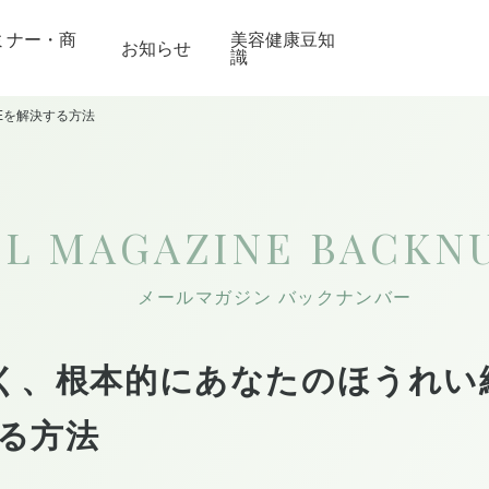
ミナー・商
美容健康豆知
お知らせ
識
Eを解決する方法
IL MAGAZINE
BACKN
メールマガジン バックナンバー
く、根本的にあなたのほうれい
する方法