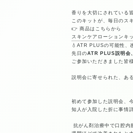
香りを大切にされている
このキットが、毎日のス
👉 商品はこちらから
スキンケアローションキ
💧ATR PLUSの可能性
先日の
ATR PLUS説
ご参加いただきました皆
説明会に寄せられた、あ
初めて参加した説明会、
知人が入院した折に事情
抗がん剤治療中で口腔内