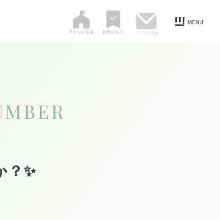
UMBER
か？✨