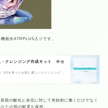
機能水ATRPLUS入りです。
込・クレンジング作成キット ※セ
期間限定 （次回の時期は未定）SGを使ったお肌に優しいクレンジングオイルのキットに使う材料となります。ブレンドオイルとATRPLUS入り。（セミナー参加者 https://ticket.tsuku2.jp/events-detail/02002220125014?t=3&Ino=000010420400 のみの基材となります）ご自身でS液はご用意ください。作…
化の原因の酸化と炎症に対して有効的に働くだけでなく
あなたの肌の鮮度も保持。