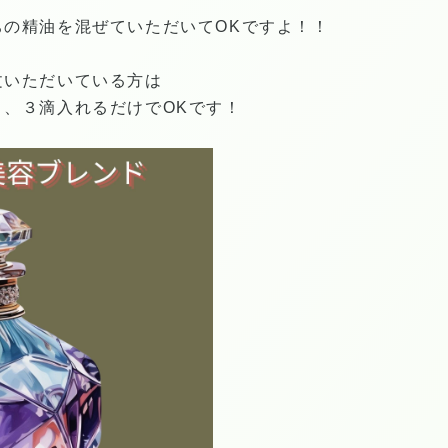
ちの精油を混ぜていただいてOKですよ！！
文いただいている方
は
２、３滴入れるだけでOKです！