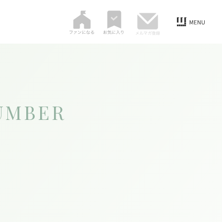
UMBER
。