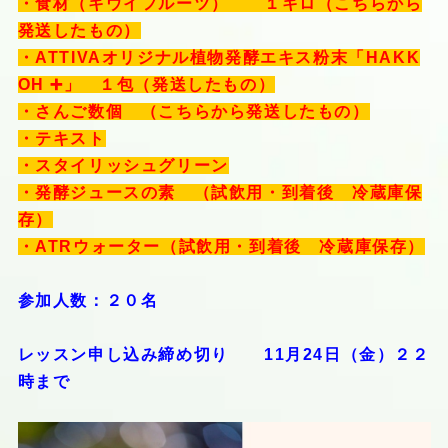
・食材（キウイフルーツ） １キロ（こちらから
発送したもの）
・ATTIVAオリジナル植物発酵エキス粉末「HAKK
OH ➕」 １包（発送したもの）
・さんご数個 （こちらから発送したもの）
・テキスト
・スタイリッシュグリーン
・発酵ジュースの素 （試飲用・到着後 冷蔵庫保
存）
・ATRウォーター（試飲用・到着後 冷蔵庫保存）
参加人数：２０名
レッスン申し込み締め切り 11月24日（金）２２
時まで