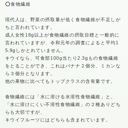
⭕️食物繊維
現代人は、野菜の摂取量が低く食物繊維が不足しが
ちと言われています。
成人女性18g以上が食物繊維の摂取目標と一般的に
言われていますが、令和元年の調査によると平均1
5.9gしかとれていません。
キウイなら、可食部100g当たり2.3gもの食物繊維
をとることができ、これはバナナ２個分、ミカンな
ら３個分となります。
他の果物に比べてもトップクラスの含有量です。
食物繊維には「水に溶ける水溶性食物繊維」と、
「水に溶けにくい不溶性食物繊維」の２種ありどち
らも大切ですが、
キウイフルーツにはどちらも含まれています。