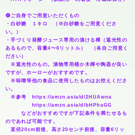
🔴ご自身でご用意いただくもの
・白砂糖 １キロ （※白砂糖をご用意くださ
い。）
・手づくり発酵ジュース専用の漬ける樽（遮光性の
あるもので、容量4〜6リットル） （各自ご用意く
ださい）
※遮光性のもの。漬物専用桶か木樽や陶器が良い
ですが、ホーローがおすすめです。
※味噌等他の食品に使用したものはお控えくださ
い。
※参考 https://amzn.asia/d/2HUAwna
https://amzn.asia/d/bHPhaGG
などがおすすめですが下記条件を満たせるも
のであれば可能です。
直径20cm前後、高さ20センチ前後、容量6リッ