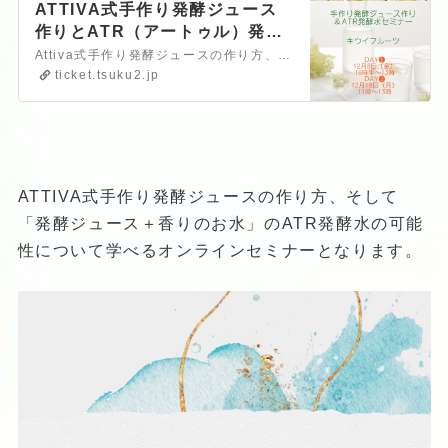
ATTIVA式手作り発酵ジュース
作りとATR（アートゥル）発酵
水セミナー
Attiva式手作り発酵ジュースの作り方、そして「発酵ジュース＋香りのお水」のATR発酵水の可能性について学べるオンラインセミナーです。Attiva（アティーバ）式手作り発酵ジュース作りを学んだ河内あつ子（日本アロマ蒸留協会代表）が、ATR（アートゥル）という芳香蒸留水（香りのお水）と酵素ジュースを合わせた『ATR発酵水』の可能性と、様々な取り入れ方について…
ticket.tsuku2.jp
ATTIVA式手作り発酵ジュースの作り方、そして
「発酵ジュース＋香りのお水」のATR発酵水の可能
性について学べるオンラインセミナーとなります。