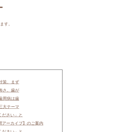
ー
ます。
病対策。まず
の怖さ。歯が
、歯周病は歯
の三大テーマ
てください」と
間アーカイブ】のご案内
てください」と