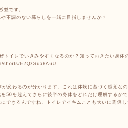
a杉並です。
みや不調のない暮らしを一緒に目指しませんか？
：
降、なぜトイレでいきみやすくなるのか？知っておきたい身
om/shorts/E2QzSua8A6U
身体が変わるのが分かります。これは体験に基づく感覚な
化を50を超えてさらに後半の身体をどれだけ理解するか
体にできるんですね。トイレでイキムことも大いに関係し
！