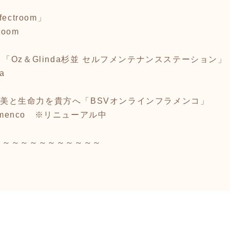
ctroom」
troom
Oz＆Glinda杉並 セルフメンテナンスステーション」
da
康と美と生命力を貴方へ「BSVオンラインフラメンコ」
amenco
※リニューアル中
～～～～～～～～～～～～