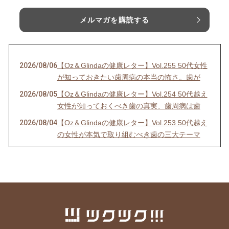
メルマガを購読する
2026/08/06
【Oz＆Glindaの健康レター】Vol.255 50代女性
が知っておきたい歯周病の本当の怖さ。歯が
2026/08/05
【Oz＆Glindaの健康レター】Vol.254 50代越え
女性が知っておくべき歯の真実、歯周病は歯
2026/08/04
【Oz＆Glindaの健康レター】Vol.253 50代越え
の女性が本気で取り組むべき歯の三大テーマ
2026/08/03
【Oz＆Glindaの健康レター】Vol.252 歯医者に
「歯ぎしり・食いしばりを止めてください」と
2026/08/01
【おうちフラメンコ】8月2日（日）10時スター
ト【オンラインクラス参加＋1週間アーカイ
ブ】のご案内
2026/07/31
【Oz＆Glindaの健康レター】Vol.251 歯医者に