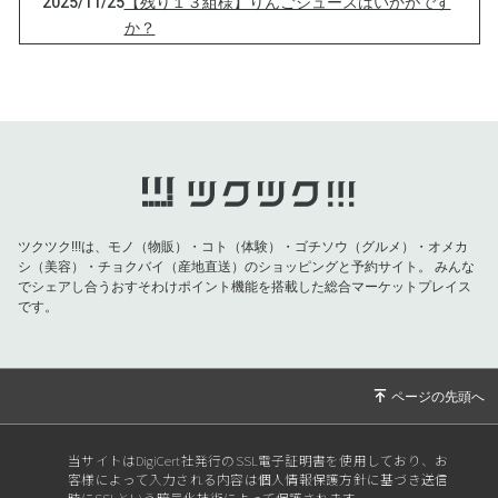
2025/11/25
【残り１３組様】りんごジュースはいかがです
か？
2025/11/04
【数量限定☆残り１４組様！りんごジュース
（3本入り）】
2025/10/14
今季りんご初出荷♪
2025/09/01
りんご予約販売開始します☆
2025/08/01
【りんごジュース残り１８組様】お祭りシーズ
ン到来！
ツクツク!!!は、モノ（物販）・コト（体験）・ゴチソウ（グルメ）・オメカ
2025/03/20
宇宙元旦〜春分の日🌸
シ（美容）・チョクバイ（産地直送）のショッピングと予約サイト。
みんな
でシェアし合うおすそわけポイント機能を搭載した総合マーケットプレイス
2025/03/13
リアルで体験すると言う事〜京都訪問〜
です。
2025/03/04
数量限定りんごジュース販売開始♪
2025/01/03
明けましておめでとうございます。
2024/12/31
2024年もありがとうございました。
2024/11/27
誰にも渡したくないりんご♪
当サイトはDigiCert社発行のSSL電子証明書を使用しており、お
客様によって入力される内容は個人情報保護方針に基づき送信
2024/11/21
秋と冬の景色と週間ランキング
時にSSLという暗号化技術によって保護されます。