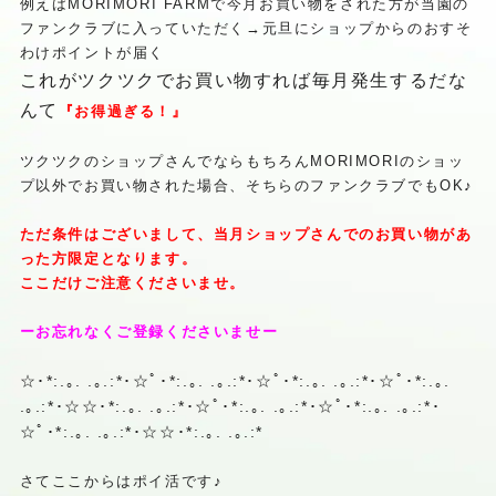
例えば
MORIMORI
FARMで今月お買い物をされた方が当園の
ファンクラブに入って
いただく→元旦にショップからのおすそ
わけポイントが届く
これがツクツクでお買い物すれば毎月発生するだな
んて
『お得過ぎる！』
ツクツクのショップさんでならもちろん
MORIMORI
のショッ
プ以外でお買い物された場合、そちらのファンクラブでもOK♪
ただ条件はございまして、当月ショップさんでのお買い物があ
った
方限定となります。
ここだけご注意くださいませ。
ーお忘れなくご登録くださいませー
☆･*:.｡. .｡.:*･☆ﾟ･*:.｡. .｡.:*･☆ﾟ･*:.｡. .｡.:*･☆ﾟ･*:.｡.
.｡.:*･☆☆･*:.｡. .｡.:*･☆ﾟ･*:.｡. .｡.:*･☆ﾟ･*:.｡. .｡.:*･
☆ﾟ･*:.｡. .｡.:*･☆☆･*:.｡. .｡.:*
さてここからはポイ活です♪