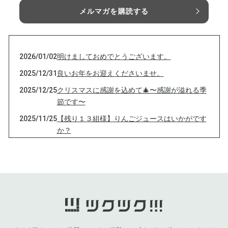
メルマガを購読する
2026/01/02
明けましておめでとうございます。
2025/12/31
良いお年をお迎えくださいませ。
2025/12/25
クリスマスに感謝を込めて🎄〜感謝が溢れる季
節です〜
2025/11/25
【残り１３組様】りんごジュースはいかがです
か？
2025/11/04
【数量限定☆残り１４組様！りんごジュース
（3本入り）】
2025/10/14
今季りんご初出荷♪
2025/09/01
りんご予約販売開始します☆
2025/08/01
【りんごジュース残り１８組様】お祭りシーズ
ン到来！