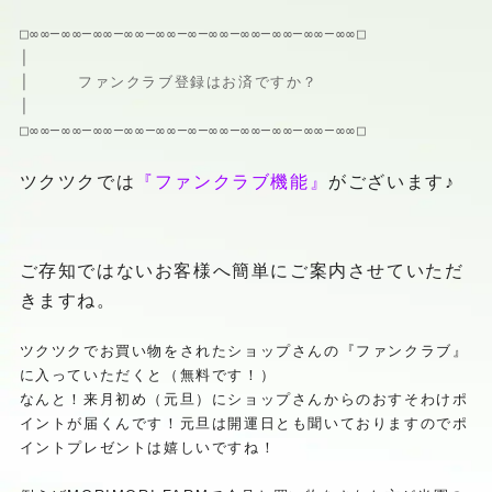
□∞∞─∞∞─∞∞─∞∞─∞∞─∞─∞∞─∞∞─∞∞─∞∞─
∞∞□
│
│ ファンクラブ登録はお済ですか？
│
□∞∞─∞∞─∞∞─∞∞─∞∞─∞─∞∞─∞∞─∞∞─∞∞─
∞∞□
ツクツクでは
『ファンクラブ機能』
がございます♪
ご存知ではないお客様へ簡単にご案内させていただ
きますね。
ツクツクでお買い物をされたショップさんの『ファンクラブ』
に入
っていただくと（無料です！）
なんと！来月初め（元旦）にショップさんからのお
すそわけポ
イントが届くんです！元旦は開運日とも聞いておりますのでポ
イントプレゼントは嬉しいですね！