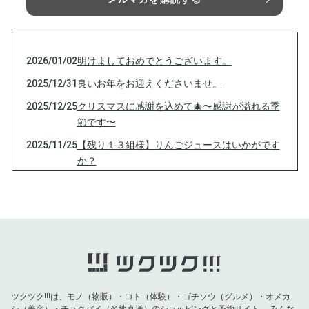
2026/01/02
明けましておめでとうございます。
2025/12/31
良いお年をお迎えくださいませ。
2025/12/25
クリスマスに感謝を込めて🎄〜感謝が溢れる季
節です〜
2025/11/25
【残り１３組様】りんごジュースはいかがです
か？
2025/11/04
【数量限定☆残り１４組様！りんごジュース
（3本入り）】
2025/10/14
今季りんご初出荷♪
2025/09/01
りんご予約販売開始します☆
2025/08/01
【りんごジュース残り１８組様】お祭りシーズ
ン到来！
ツクツク!!!は、モノ（物販）・コト（体験）・ゴチソウ（グルメ）・オメカ
2025/03/20
宇宙元旦〜春分の日🌸
シ（美容）・チョクバイ（産地直送）のショッピングと予約サイト。
みんな