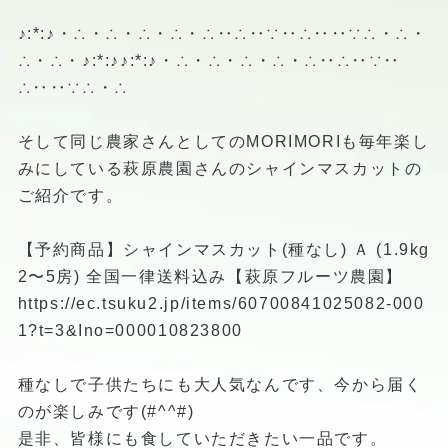
♪:*:♪・∴・∴・∴・∴・∴‥∴‥∵‥∴‥‥∵∴・∴・
∴・∴・♪:*:♪♪:*:♪・∴・∴・∴・∴・∴‥∴‥∵‥
∴‥‥∵∴・∴
そして同じ農家さんとしてのMORIMORIも毎年楽し
みにしている萩原農園さんのシャインマスカットの
ご紹介です。
【予約商品】シャインマスカット(種なし) Ａ (1.9kg
2〜5房) 全国一律送料込み【萩原フルーツ農園】
https://ec.tsuku2.jp/items/60700841025082-000
1?t=3&Ino=000010823800
種なしで子供たちにも大人気なんです、今から届く
のが楽しみです(#^^#)
是非、皆様にも食していただきたい一品です。