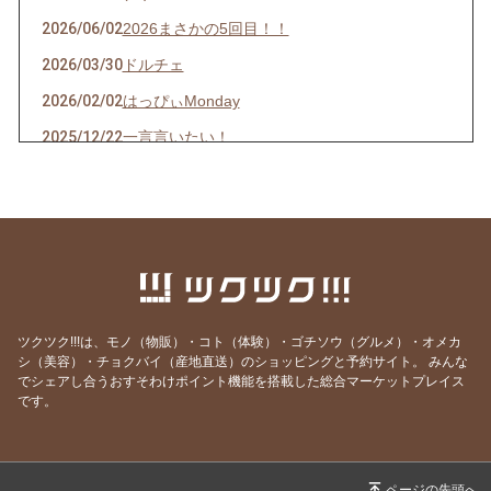
2026/06/02
2026まさかの5回目！！
2026/03/30
ドルチェ
2026/02/02
はっぴぃMonday
2025/12/22
一言言いたい！
2025/11/16
毎回最後！！！の気持ちで開催しています。
2025/09/02
何事にもポジティブに
2025/02/28
てぃーちなーてぃーちなー
2024/10/13
好きな物事に関してはしつこい酒場店主
2024/07/01
暑いっ！しか出てこない毎日
ツクツク!!!は、モノ（物販）・コト（体験）・ゴチソウ（グルメ）・オメカ
2024/05/30
2か月振りのメルマガです。
シ（美容）・チョクバイ（産地直送）のショッピングと予約サイト。
みんな
でシェアし合うおすそわけポイント機能を搭載した総合マーケットプレイス
2024/03/03
4か月振りのメルマガです!!!
です。
2023/11/22
マイペースなメルマガです。
2023/09/03
やっぱり早かった（笑）