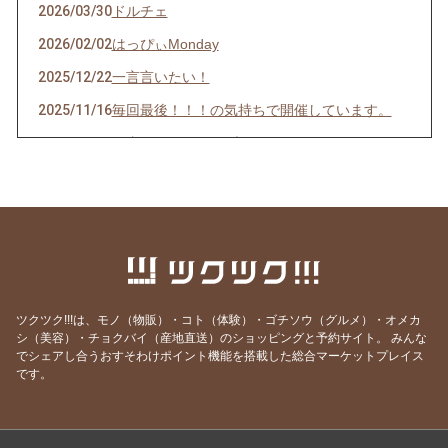
2026/03/30
ドルチェ
2026/02/02
はっぴぃMonday
2025/12/22
一言言いたい！
2025/11/16
毎回最後！！！の気持ちで開催しています。
2025/09/02
何事にもポジティブに
2025/02/28
てぃーちなーてぃーちなー
2024/10/13
好きな物事に関してはしつこい酒場店主
2024/07/01
暑いっ！しか出てこない毎日
2024/05/30
2か月振りのメルマガです。
2024/03/03
4か月振りのメルマガです!!!
ツクツク!!!は、モノ（物販）・コト（体験）・ゴチソウ（グルメ）・オメカ
シ（美容）・チョクバイ（産地直送）のショッピングと予約サイト。
みんな
2023/11/22
マイペースなメルマガです。
でシェアし合うおすそわけポイント機能を搭載した総合マーケットプレイス
2023/09/03
やっぱり早かった（笑）
です。
2023/07/31
行事が多い8月
2023/07/10
6年目に入りました！