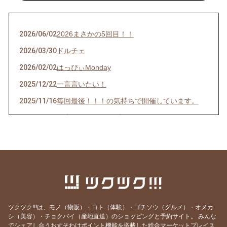
2026/06/02
2026まさかの5回目！！
2026/03/30
ドルチェ
2026/02/02
はっぴぃMonday
2025/12/22
一言言いたい！
2025/11/16
毎回最後！！！の気持ちで開催しています。
2025/09/02
何事にもポジティブに
2025/02/28
てぃーちなーてぃーちなー
2024/10/13
好きな物事に関してはしつこい酒場店主
2024/07/01
暑いっ！しか出てこない毎日
2024/05/30
2か月振りのメルマガです。
2024/03/03
4か月振りのメルマガです!!!
ツクツク!!!は、モノ（物販）・コト（体験）・ゴチソウ（グルメ）・オメカ
シ（美容）・チョクバイ（産地直送）のショッピングと予約サイト。
みんな
2023/11/22
マイペースなメルマガです。
でシェアし合うおすそわけポイント機能を搭載した総合マーケットプレイス