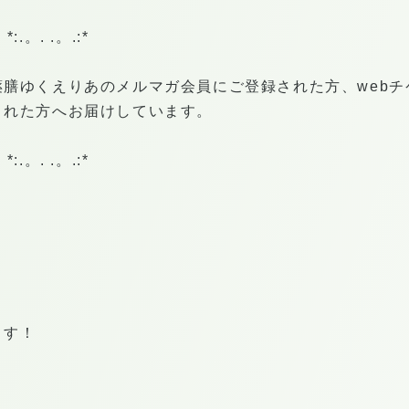
:.。. .。.:*
薬膳ゆくえりあのメルマガ会員にご登録された方、web
された方へお届けしています。
:.。. .。.:*
ます！