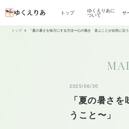
ゆくえりあに
トップ
サ
ついて
トップ
「夏の暑さを味方にする方法〜心の働き 喜ぶことが自然に沿う
MA
2025/06/30
「夏の暑さを
うこと〜」