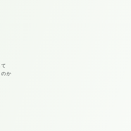
して
くのか
と