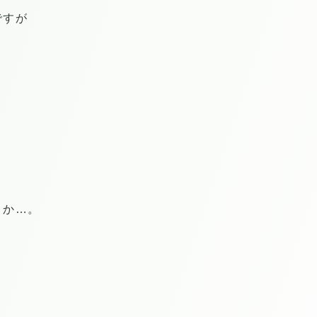
ですが
うか…。