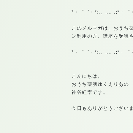
*・゜゜・*:.。..。.:*・゜・*
このメルマガは、おうち
ン利用の方、講座を受講
*・゜゜・*:.。..。.:*・゜・*
こんにちは。
おうち薬膳ゆくえりあの
神谷紅李です。
今日もありがとうござい