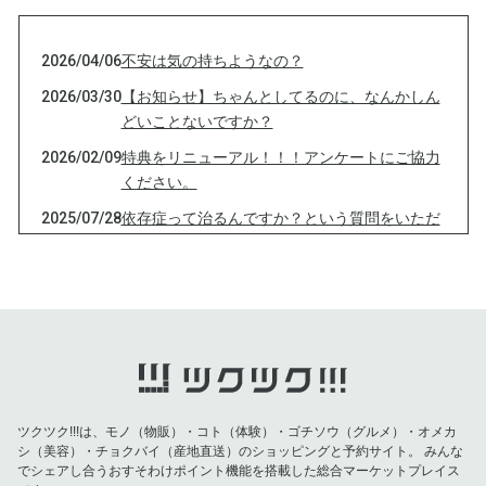
2026/04/06
不安は気の持ちようなの？
2026/03/30
【お知らせ】ちゃんとしてるのに、なんかしん
どいことないですか？
2026/02/09
特典をリニューアル！！！アンケートにご協力
ください。
2025/07/28
依存症って治るんですか？という質問をいただ
きました。
2025/07/24
私なんかが「変わりたい」なんて、思っていい
のかな？」
2025/07/23
あなたの薬膳知識、使いこなせていますか？
2025/07/19
私が働き始めたら娘の爪噛みが治った
2025/07/12
無意識の感情に手を付ける前に 「整える」のは
ツクツク!!!は、モノ（物販）・コト（体験）・ゴチソウ（グルメ）・オメカ
重要です
シ（美容）・チョクバイ（産地直送）のショッピングと予約サイト。
みんな
でシェアし合うおすそわけポイント機能を搭載した総合マーケットプレイス
2025/07/11
特定の人を見ると 心がザワつく