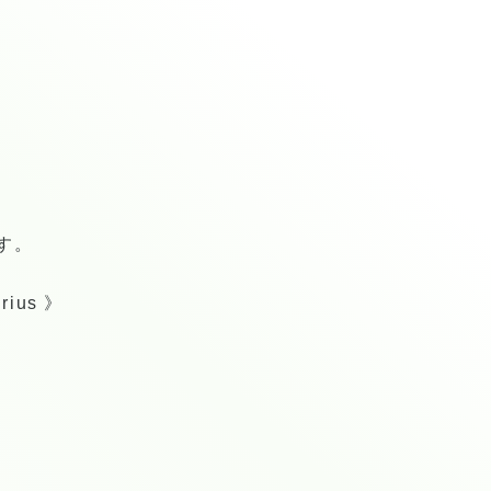
す。
us 》