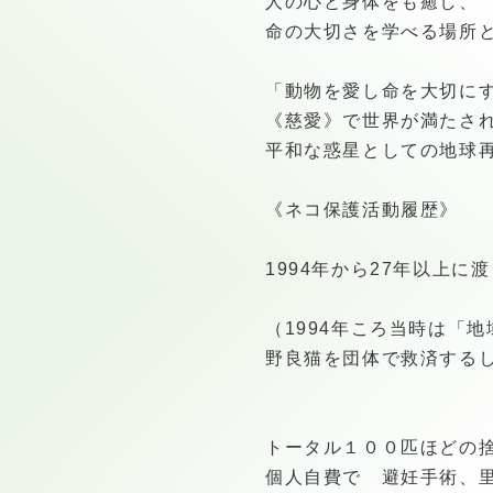
人の心と身体をも癒し、
命の大切さを学べる場所
「動物を愛し命を大切に
《慈愛》で世界が満たさ
平和な惑星としての地球
《ネコ保護活動履歴》
1994年から27年以上
（1994年ころ当時は「
野良猫を団体で救済する
トータル１００匹ほどの
個人自費で 避妊手術、