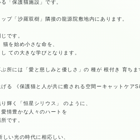
いる「保護猫施設」です。
ョップ「沙羅双樹」隣接の龍源院敷地内にあります。
同じです。
、猫を始め小さな命を、
し ての大きな学びとなります。
ぶ所には「愛と慈しみと優しさ」の 種が 根付き 育ちま
る 《保護猫と人が共に癒される空間ーキャットケアSiri
り輝く「恒星シリウス」 のように、
、愛情豊かな人々のハートを
場所です。
新しい光の時代に相応しい、