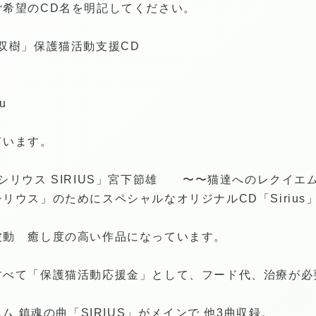
ご希望のCD名を明記してください。
双樹」保護猫活動支援CD
ju
ています。
シリウス SIRIUS」宮下節雄 〜〜猫達へのレクイエ
ウス」のためにスペシャルなオリジナルCD「Sirius」
動 癒し度の高い作品になっています。
すべて「保護猫活動応援金」として、フード代、治療が必
エム 鎮魂の曲「SIRIUS」がメインで 他3曲収録。