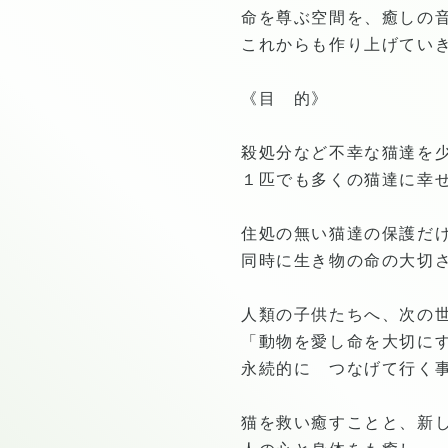
命を尊ぶ空間を、癒しの
これからも作り上げてい
《目 的》
殺処分など不幸な猫達を
１匹でも多くの猫達に幸
住処の無い猫達の保護だ
同時に生き物の命の大切
人類の子供たちへ、次の
「動物を愛し命を大切に
永続的に つなげて行く
猫を救い癒すことと、新