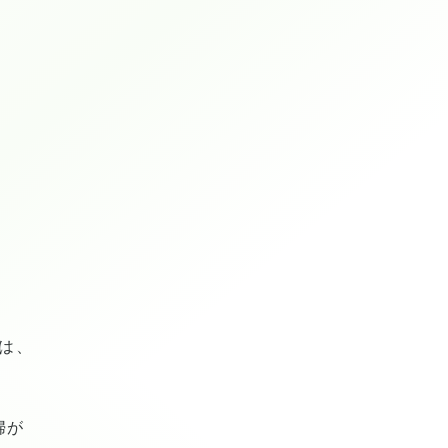
」は、
婦が