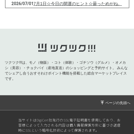
2026/07/01
7月1日☆今日の開運のヒント☆曇っためがね。
2026/06/21
6月21日☆今日の開運のヒント☆変えたくない
の？
2026/06/13
6月13日☆今日の開運のヒント☆ありのまま☆
2026/06/05
6月5日☆今日の開運のヒント☆大事なこと！
2026/05/28
5月28日☆今日の開運のヒント☆自分次第！
2026/05/23
5月23日☆今日の開運のヒント☆本心は？
ツクツク!!!は、モノ（物販）・コト（体験）・ゴチソウ（グルメ）・オメカ
シ（美容）・チョクバイ（産地直送）のショッピングと予約サイト。
みんな
2026/05/17
5月17日☆今日の開運のヒント☆諦めてた？
でシェアし合うおすそわけポイント機能を搭載した総合マーケットプレイス
です。
2026/05/08
5月8日☆今日の開運のヒント☆忠告！
2026/04/30
4月30日☆今日の開運のヒント☆使命！
2026/04/22
4月22日☆今日の開運のヒント☆ことわり！
2026/04/10
4月10日☆今日の開運のヒント☆寝よう！
2026/04/07
4月7日☆今日の開運のヒント☆開運後押し！
当サイトはDigiCert社発行のSSL電子証明書を使用しており、お
客様によって入力される内容は個人情報保護方針に基づき送信
2026/04/04
4月4日☆今日の開運のヒント☆ええ日認定！
時にSSLという暗号化技術によって保護されます。