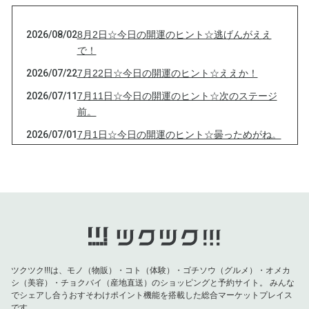
2026/08/02
8月2日☆今日の開運のヒント☆逃げんがええ
で！
2026/07/22
7月22日☆今日の開運のヒント☆ええか！
2026/07/11
7月11日☆今日の開運のヒント☆次のステージ
前。
2026/07/01
7月1日☆今日の開運のヒント☆曇っためがね。
2026/06/21
6月21日☆今日の開運のヒント☆変えたくない
の？
2026/06/13
6月13日☆今日の開運のヒント☆ありのまま☆
2026/06/05
6月5日☆今日の開運のヒント☆大事なこと！
2026/05/28
5月28日☆今日の開運のヒント☆自分次第！
2026/05/23
5月23日☆今日の開運のヒント☆本心は？
ツクツク!!!は、モノ（物販）・コト（体験）・ゴチソウ（グルメ）・オメカ
シ（美容）・チョクバイ（産地直送）のショッピングと予約サイト。
みんな
2026/05/17
5月17日☆今日の開運のヒント☆諦めてた？
でシェアし合うおすそわけポイント機能を搭載した総合マーケットプレイス
です。