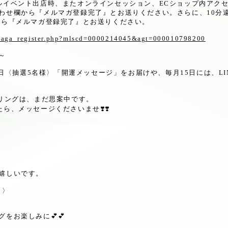
ルイベント出店時、またオンラインセッション、
EC
ショップ内アク
わせ欄から『メルマガ登録完了』とお送りください。さらに、
10
分
から『メルマガ登録完了』とお送りください。
umaga_register.php?mlscd=0000214045&agt=000010798200
～
日〈抽選
5
名様〉「開運メッセージ」をお届けや、毎月
15
日には、
LI
リングは、まだ思案中です。
たら、メッセージくださいませ
❣️❣️
嬉しいです。
ら〉
グをお楽しみに
💕💕