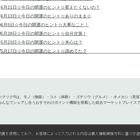
1
6月21日☆今日の開運のヒント☆変えたくないの？
3
6月13日☆今日の開運のヒント☆ありのまま☆
5
6月5日☆今日の開運のヒント☆大事なこと！
8
5月28日☆今日の開運のヒント☆自分次第！
3
5月23日☆今日の開運のヒント☆本心は？
7
5月17日☆今日の開運のヒント☆諦めてた？
8
5月8日☆今日の開運のヒント☆忠告！
0
4月30日☆今日の開運のヒント☆使命！
2
4月22日☆今日の開運のヒント☆ことわり！
0
4月10日☆今日の開運のヒント☆寝よう！
7
4月7日☆今日の開運のヒント☆開運後押し！
ツクツク!!!は、モノ（物販）・コト（体験）・ゴチソウ（グルメ）・オメカシ（美
みんなでシェアし合うおすそわけポイント機能を搭載した総合マーケットプレイス
4
4月4日☆今日の開運のヒント☆ええ日認定！
1
4月1日☆今日の開運のヒント☆叶え方！
9
3月29日☆今日の開運のヒント☆ミッションループ！
6
3月26日☆今日の開運のヒント☆叶えること！
L電子証明書を使用しており、お客様によって入力される内容は個人情報保護方針に基づき
3
3月23日☆今日の開運のヒント☆生む！