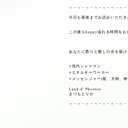
～・～・～・～・～・～・～・
今日も最後までお読みいただき
この後も
happy
溢れる時間をお
あなたに甦りと癒しの光を届け
⭐️
現代シャーマン
⭐️
エネルギーワーカー
⭐️
メッセンジャー
(
龍、天狗、神
Luuk d’ Phoenix
まつもとりか
～・～・～・～・～・～・～・