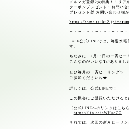
メルマガ登録
2
大特典！！リア
クーポンプレゼント！お問い合
プレゼント
🎁
お問い合わせ欄
https://home.tsuku2.jp/mer
～・～・～・～・～・～・～・
Luuk
公式
LINE
では、毎週水曜
す。
ちなみに、
2
月
15
日の一斉ヒー
こんなのがいいな
❣️
がありまし
ぜひ毎月の一斉ヒーリング
✨
ご参加くださいね
❤️
詳しくは、公式
LINE
で！
この機会にご登録いただけると
〈公式
LINE
へのリンクはこち
https://lin.ee/nWHucGO
それでは、次回の新月ヒーリン