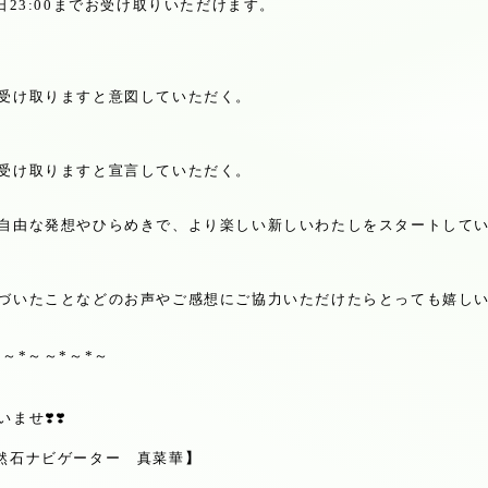
日
23:00
までお受け取りいただけます。
受け取りますと意図していただく。
受け取りますと宣言していただく。
自由な発想やひらめきで、より楽しい新しいわたしをスタートして
づいたことなどのお声やご感想にご協力いただけたらとっても嬉し
*
～
*
～～
*
～
*
～
いませ
❣️❣️
然石ナビゲーター 真菜華
】