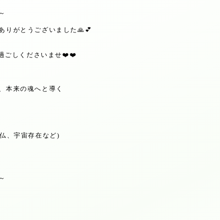
～
ありがとうございました
🙏💕
過ごしくださいませ
❤️❤️
、本来の魂へと導く
仏、宇宙存在など
)
～