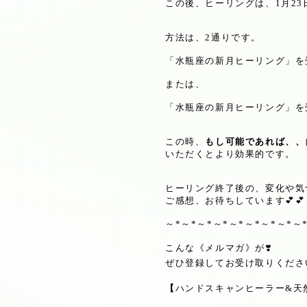
この後、ヒーリングは、
1
月
23
方法は、
2
通りです。
「水瓶座の新月ヒーリング」を
または、
「水瓶座の新月ヒーリング」を
この時、
もし可能であれば、、
いただくとより効果的です。
ヒーリング終了後の、変化や気
ご感想、お待ちしています
💕💕
～
*
～
*
～
*
～
*
～
*
～
*
～
*
～
*
～
こんな《メルマガ》が
❣️
ぜひ登録してお受け取りくださ
【
ハンドスキャンヒーラー
&
天