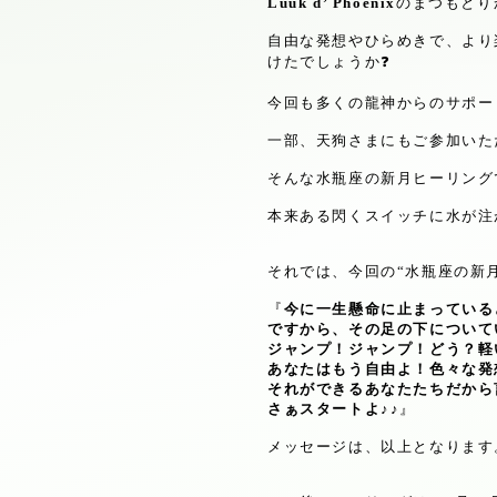
Luuk d’ Phoenix
のまつもとり
自由な発想やひらめきで、より
けたでしょうか
❓
今回も多くの龍神からのサポー
一部、天狗さまにもご参加いた
そんな水瓶座の新月ヒーリング
本来ある閃くスイッチに水が注
それでは、今回の
“
水瓶座の新
『
今に一生懸命に止まっている
ですから、その足の下について
ジャンプ！ジャンプ！どう？軽
あなたはもう自由よ！色々な発
それができるあなたたちだから
さぁスタートよ
♪♪
』
メッセージは、以上となります