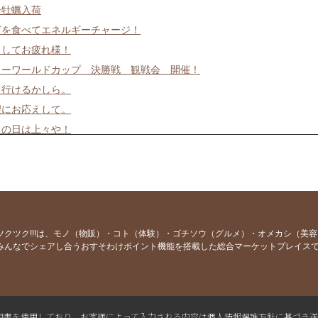
岩牡蠣入荷
ぎを食べてエネルギーチャージ！
ましてお疲れ様！
カーワールドカップ 決勝戦 観戦会 開催！
て行けるかしら。
望にお応えして。
日の日は上々や！
お告げ
魚お好きですか？
そうめんあります。
お絶好調！
ーツ居酒屋？ 上々や
ツクツク!!!は、モノ（物販）・コト（体験）・ゴチソウ（グルメ）・オメカシ（美
みんなでシェアし合うおすそわけポイント機能を搭載した総合マーケットプレイス
ぽんいち！
ットボタン押しました。
れ様でした！
営業やっちゃう〜。
L電子証明書を使用しており、お客様によって入力される内容は個人情報保護方針に基づき