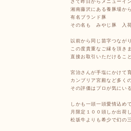
さて昨日からメニューイ
湘南藤沢にある養豚場か
有名ブランド豚
その名も みやじ豚 入
以前から同じ苗字つなが
この度貴重なご縁を頂き
直接お取引いただけるこ
宮治さんが手塩にかけて
カンブリア宮殿など多く
その評価はプロが気にい
しかも一頭一頭愛情込め
月限定１００頭しか出荷
松坂牛よりも希少で幻の