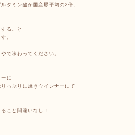
グルタミン酸が国産豚平均の2倍。
ちする。と
ます。
々やで味わってください。
ャーに
ぷりっぷりに焼きウインナーにて
なること間違いなし！
。