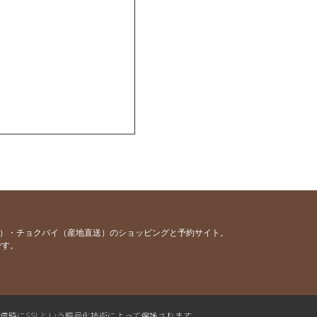
容）・チョクバイ（産地直送）のショッピングと予約サイト。
です。
送信時にSSLという暗号化技術によって保護されます。