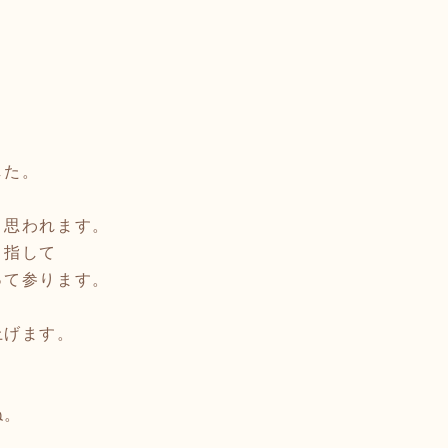
した。
と思われます。
目指して
って参ります。
上げます。
よ
ね。