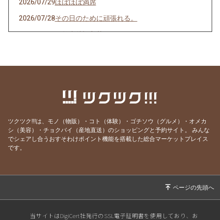
2026/07/29
ほぼほぼ満席
2026/07/28
その日のために頑張れる。
2026/07/27
天然岩牡蠣入荷
2026/07/23
うなぎを食べてエネルギーチャージ！
2026/07/21
明けましてお疲れ様！
2026/07/19
サッカーワールドカップ 決勝戦 観戦会 開
催！
2026/07/18
生きて行けるかしら。
ツクツク!!!は、モノ（物販）・コト（体験）・ゴチソウ（グルメ）・オメカ
2026/07/17
ご要望にお応えして。
シ（美容）・チョクバイ（産地直送）のショッピングと予約サイト。
みんな
でシェアし合うおすそわけポイント機能を搭載した総合マーケットプレイス
2026/07/14
猛暑日の日は上々や！
です。
2026/07/13
神のお告げ
2026/07/11
焼き魚お好きですか？
2026/07/07
七夕そうめんあります。
2026/07/06
かつお絶好調！
当サイトはDigiCert社発行のSSL電子証明書を使用しており、お