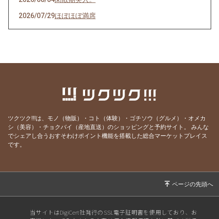
2026/07/29
ほぼほぼ満席
2026/07/28
その日のために頑張れる。
2026/07/27
天然岩牡蠣入荷
2026/07/23
うなぎを食べてエネルギーチャージ！
2026/07/21
明けましてお疲れ様！
2026/07/19
サッカーワールドカップ 決勝戦 観戦会 開
催！
ツクツク!!!は、モノ（物販）・コト（体験）・ゴチソウ（グルメ）・オメカ
2026/07/18
生きて行けるかしら。
シ（美容）・チョクバイ（産地直送）のショッピングと予約サイト。
みんな
でシェアし合うおすそわけポイント機能を搭載した総合マーケットプレイス
2026/07/17
ご要望にお応えして。
です。
2026/07/14
猛暑日の日は上々や！
2026/07/13
神のお告げ
2026/07/11
焼き魚お好きですか？
2026/07/07
七夕そうめんあります。
当サイトはDigiCert社発行のSSL電子証明書を使用しており、お