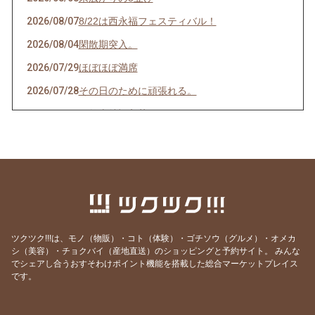
2026/08/07
8/22は西永福フェスティバル！
2026/08/04
閑散期突入。
2026/07/29
ほぼほぼ満席
2026/07/28
その日のために頑張れる。
2026/07/27
天然岩牡蠣入荷
2026/07/23
うなぎを食べてエネルギーチャージ！
2026/07/21
明けましてお疲れ様！
2026/07/19
サッカーワールドカップ 決勝戦 観戦会 開
催！
2026/07/18
生きて行けるかしら。
ツクツク!!!は、モノ（物販）・コト（体験）・ゴチソウ（グルメ）・オメカ
2026/07/17
ご要望にお応えして。
シ（美容）・チョクバイ（産地直送）のショッピングと予約サイト。
みんな
でシェアし合うおすそわけポイント機能を搭載した総合マーケットプレイス
2026/07/14
猛暑日の日は上々や！
です。
2026/07/13
神のお告げ