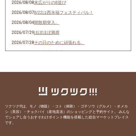
2026/08/08
末広がりの8並び
2026/08/07
8/22は西永福フェスティバル！
2026/08/04
閑散期突入。
2026/07/29
ほぼほぼ満席
2026/07/28
その日のために頑張れる。
2026/07/27
天然岩牡蠣入荷
2026/07/23
うなぎを食べてエネルギーチャージ！
2026/07/21
明けましてお疲れ様！
2026/07/19
サッカーワールドカップ 決勝戦 観戦会 開
催！
2026/07/18
生きて行けるかしら。
ツクツク!!!は、モノ（物販）・コト（体験）・ゴチソウ（グルメ）・オメカ
2026/07/17
ご要望にお応えして。
シ（美容）・チョクバイ（産地直送）のショッピングと予約サイト。
みんな
でシェアし合うおすそわけポイント機能を搭載した総合マーケットプレイス
2026/07/14
猛暑日の日は上々や！
です。
2026/07/13
神のお告げ