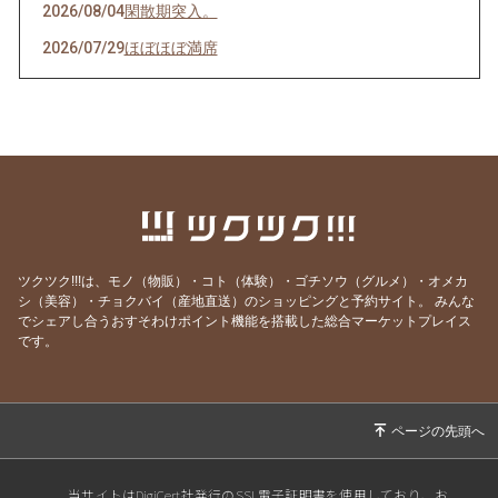
2026/08/04
閑散期突入。
2026/07/29
ほぼほぼ満席
2026/07/28
その日のために頑張れる。
2026/07/27
天然岩牡蠣入荷
2026/07/23
うなぎを食べてエネルギーチャージ！
2026/07/21
明けましてお疲れ様！
2026/07/19
サッカーワールドカップ 決勝戦 観戦会 開
催！
ツクツク!!!は、モノ（物販）・コト（体験）・ゴチソウ（グルメ）・オメカ
2026/07/18
生きて行けるかしら。
シ（美容）・チョクバイ（産地直送）のショッピングと予約サイト。
みんな
でシェアし合うおすそわけポイント機能を搭載した総合マーケットプレイス
2026/07/17
ご要望にお応えして。
です。
2026/07/14
猛暑日の日は上々や！
2026/07/13
神のお告げ
2026/07/11
焼き魚お好きですか？
2026/07/07
七夕そうめんあります。
当サイトはDigiCert社発行のSSL電子証明書を使用しており、お