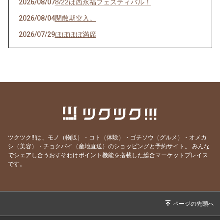
2026/08/07
8/22は西永福フェスティバル！
2026/08/04
閑散期突入。
2026/07/29
ほぼほぼ満席
2026/07/28
その日のために頑張れる。
2026/07/27
天然岩牡蠣入荷
2026/07/23
うなぎを食べてエネルギーチャージ！
2026/07/21
明けましてお疲れ様！
2026/07/19
サッカーワールドカップ 決勝戦 観戦会 開
催！
ツクツク!!!は、モノ（物販）・コト（体験）・ゴチソウ（グルメ）・オメカ
2026/07/18
生きて行けるかしら。
シ（美容）・チョクバイ（産地直送）のショッピングと予約サイト。
みんな
でシェアし合うおすそわけポイント機能を搭載した総合マーケットプレイス
2026/07/17
ご要望にお応えして。
です。
2026/07/14
猛暑日の日は上々や！
2026/07/13
神のお告げ
2026/07/11
焼き魚お好きですか？