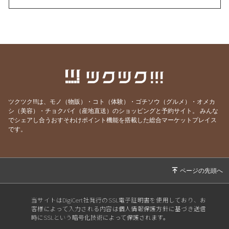
2026/07/28
その日のために頑張れる。
2026/07/27
天然岩牡蠣入荷
2026/07/23
うなぎを食べてエネルギーチャージ！
2026/07/21
明けましてお疲れ様！
2026/07/19
サッカーワールドカップ 決勝戦 観戦会 開
催！
ツクツク!!!は、モノ（物販）・コト（体験）・ゴチソウ（グルメ）・オメカ
2026/07/18
生きて行けるかしら。
シ（美容）・チョクバイ（産地直送）のショッピングと予約サイト。
みんな
でシェアし合うおすそわけポイント機能を搭載した総合マーケットプレイス
2026/07/17
ご要望にお応えして。
です。
2026/07/14
猛暑日の日は上々や！
2026/07/13
神のお告げ
2026/07/11
焼き魚お好きですか？
2026/07/07
七夕そうめんあります。
当サイトはDigiCert社発行のSSL電子証明書を使用しており、お
客様によって入力される内容は個人情報保護方針に基づき送信
2026/07/06
かつお絶好調！
時にSSLという暗号化技術によって保護されます。
2026/07/04
スポーツ居酒屋？ 上々や