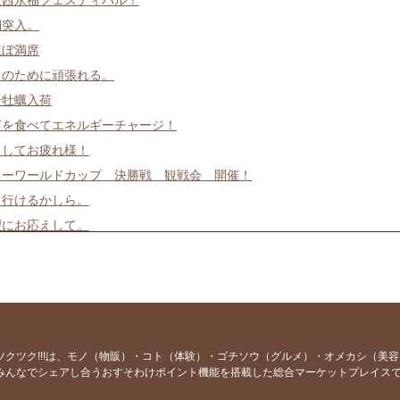
2は西永福フェスティバル！
期突入。
ほぼ満席
日のために頑張れる。
岩牡蠣入荷
ぎを食べてエネルギーチャージ！
ましてお疲れ様！
カーワールドカップ 決勝戦 観戦会 開催！
て行けるかしら。
望にお応えして。
日の日は上々や！
お告げ
魚お好きですか？
そうめんあります。
お絶好調！
ツクツク!!!は、モノ（物販）・コト（体験）・ゴチソウ（グルメ）・オメカシ（美
みんなでシェアし合うおすそわけポイント機能を搭載した総合マーケットプレイス
ーツ居酒屋？ 上々や