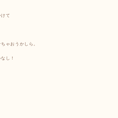
かけて
。
せちゃおうかしら。
いなし！