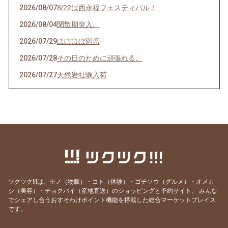
2026/08/07
8/22は西永福フェスティバル！
2026/08/04
閑散期突入。
2026/07/29
ほぼほぼ満席
2026/07/28
その日のために頑張れる。
2026/07/27
天然岩牡蠣入荷
2026/07/23
うなぎを食べてエネルギーチャージ！
2026/07/21
明けましてお疲れ様！
2026/07/19
サッカーワールドカップ 決勝戦 観戦会 開
催！
2026/07/18
生きて行けるかしら。
2026/07/17
ご要望にお応えして。
ツクツク!!!は、モノ（物販）・コト（体験）・ゴチソウ（グルメ）・オメカ
2026/07/14
猛暑日の日は上々や！
シ（美容）・チョクバイ（産地直送）のショッピングと予約サイト。
みんな
でシェアし合うおすそわけポイント機能を搭載した総合マーケットプレイス
2026/07/13
神のお告げ
です。
2026/07/11
焼き魚お好きですか？