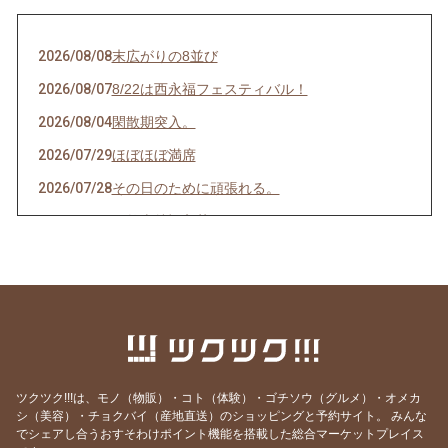
2026/08/08
末広がりの8並び
2026/08/07
8/22は西永福フェスティバル！
2026/08/04
閑散期突入。
2026/07/29
ほぼほぼ満席
2026/07/28
その日のために頑張れる。
2026/07/27
天然岩牡蠣入荷
2026/07/23
うなぎを食べてエネルギーチャージ！
2026/07/21
明けましてお疲れ様！
2026/07/19
サッカーワールドカップ 決勝戦 観戦会 開
催！
2026/07/18
生きて行けるかしら。
ツクツク!!!は、モノ（物販）・コト（体験）・ゴチソウ（グルメ）・オメカ
2026/07/17
ご要望にお応えして。
シ（美容）・チョクバイ（産地直送）のショッピングと予約サイト。
みんな
でシェアし合うおすそわけポイント機能を搭載した総合マーケットプレイス
2026/07/14
猛暑日の日は上々や！