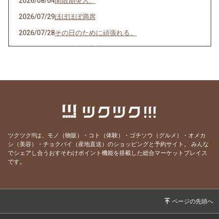
2026/08/04
閑散期突入。
2026/07/29
ほぼほぼ満席
2026/07/28
その日のために頑張れる。
2026/07/27
天然岩牡蠣入荷
2026/07/23
うなぎを食べてエネルギーチャージ！
2026/07/21
明けましてお疲れ様！
2026/07/19
サッカーワールドカップ 決勝戦 観戦会 開
催！
2026/07/18
生きて行けるかしら。
ツクツク!!!は、モノ（物販）・コト（体験）・ゴチソウ（グルメ）・オメカ
2026/07/17
ご要望にお応えして。
シ（美容）・チョクバイ（産地直送）のショッピングと予約サイト。
みんな
でシェアし合うおすそわけポイント機能を搭載した総合マーケットプレイス
2026/07/14
猛暑日の日は上々や！
です。
2026/07/13
神のお告げ
2026/07/11
焼き魚お好きですか？
2026/07/07
七夕そうめんあります。