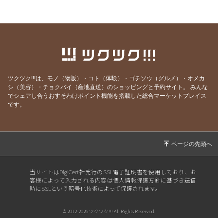
2026/07/19
サッカーワールドカップ 決勝戦 観戦会 開
催！
2026/07/18
生きて行けるかしら。
2026/07/17
ご要望にお応えして。
2026/07/14
猛暑日の日は上々や！
ツクツク!!!は、モノ（物販）・コト（体験）・ゴチソウ（グルメ）・オメカ
2026/07/13
神のお告げ
シ（美容）・チョクバイ（産地直送）のショッピングと予約サイト。
みんな
でシェアし合うおすそわけポイント機能を搭載した総合マーケットプレイス
2026/07/11
焼き魚お好きですか？
です。
2026/07/07
七夕そうめんあります。
2026/07/06
かつお絶好調！
2026/07/04
スポーツ居酒屋？ 上々や
2026/07/02
にっぽんいち！
当サイトはDigiCert社発行のSSL電子証明書を使用しており、お
客様によって入力される内容は個人情報保護方針に基づき送信
2026/07/01
リセットボタン押しました。
時にSSLという暗号化技術によって保護されます。
2026/06/30
お疲れ様でした！
© 2012-2026 ツクツク!!! All Rights Reserved.
2026/06/29
通し営業やっちゃう〜。