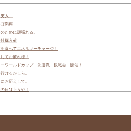
期突入。
ほぼ満席
日のために頑張れる。
岩牡蠣入荷
ぎを食べてエネルギーチャージ！
ましてお疲れ様！
カーワールドカップ 決勝戦 観戦会 開催！
て行けるかしら。
望にお応えして。
日の日は上々や！
お告げ
魚お好きですか？
そうめんあります。
お絶好調！
ーツ居酒屋？ 上々や