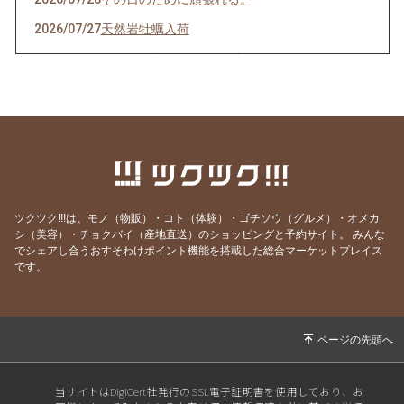
2026/07/27
天然岩牡蠣入荷
2026/07/23
うなぎを食べてエネルギーチャージ！
2026/07/21
明けましてお疲れ様！
2026/07/19
サッカーワールドカップ 決勝戦 観戦会 開
催！
2026/07/18
生きて行けるかしら。
2026/07/17
ご要望にお応えして。
ツクツク!!!は、モノ（物販）・コト（体験）・ゴチソウ（グルメ）・オメカ
2026/07/14
猛暑日の日は上々や！
シ（美容）・チョクバイ（産地直送）のショッピングと予約サイト。
みんな
でシェアし合うおすそわけポイント機能を搭載した総合マーケットプレイス
2026/07/13
神のお告げ
です。
2026/07/11
焼き魚お好きですか？
2026/07/07
七夕そうめんあります。
2026/07/06
かつお絶好調！
2026/07/04
スポーツ居酒屋？ 上々や
当サイトはDigiCert社発行のSSL電子証明書を使用しており、お