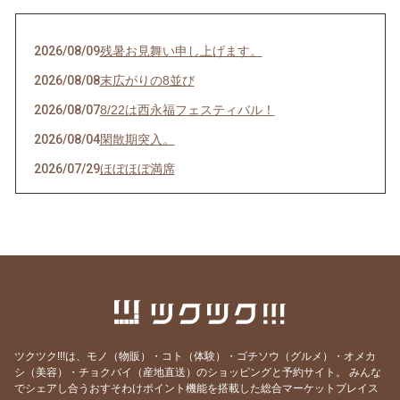
2026/08/09
残暑お見舞い申し上げます。
2026/08/08
末広がりの8並び
2026/08/07
8/22は西永福フェスティバル！
2026/08/04
閑散期突入。
2026/07/29
ほぼほぼ満席
2026/07/28
その日のために頑張れる。
2026/07/27
天然岩牡蠣入荷
2026/07/23
うなぎを食べてエネルギーチャージ！
2026/07/21
明けましてお疲れ様！
2026/07/19
サッカーワールドカップ 決勝戦 観戦会 開
催！
ツクツク!!!は、モノ（物販）・コト（体験）・ゴチソウ（グルメ）・オメカ
2026/07/18
生きて行けるかしら。
シ（美容）・チョクバイ（産地直送）のショッピングと予約サイト。
みんな
でシェアし合うおすそわけポイント機能を搭載した総合マーケットプレイス
2026/07/17
ご要望にお応えして。